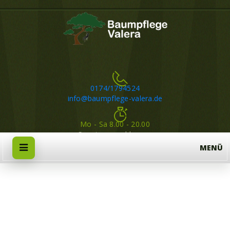
0174/1794524
info@baumpflege-valera.de
Mo - Sa 8.00 - 20.00
Sonntag geschlossen
DATENAUSKUNFT
ANFORDERN
HOME
DATENAUSKUNFT ANFORDERN